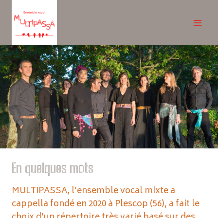
Skip
to
content
En quelques mots
MULTIPASSA, l’ensemble vocal mixte a
cappella fondé en 2020 à Plescop (56), a fait le
choix d’un répertoire très varié basé sur des