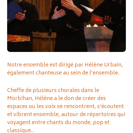
Notre ensemble est dirigé par Hélène Urbain,
également chanteuse au sein de l’ensemble.
Cheffe de plusieurs chorales dans le
Morbihan, Hélène a le don de créer des
espaces ou les voix se rencontrent, s’écoutent
et vibrent ensemble, autour de répertoires qui
voyagent entre chants du monde, pop et
classique..